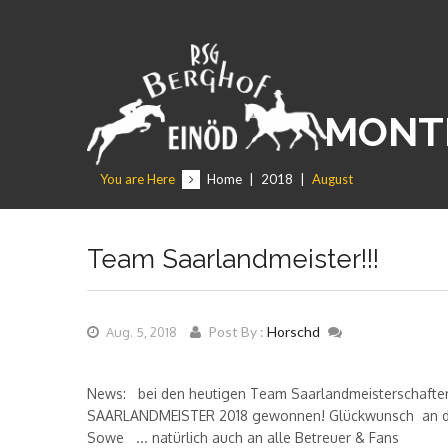
MONTH
You are Here
Home
|
2018
|
August
Team Saarlandmeister!!!
Post By :
Horschd
Aug. 5, 2018
News: bei den heutigen Team Saarlandmeisterschaften 
SAARLANDMEISTER 2018 gewonnen! Glückwunsch an das
Sowe ... natürlich auch an alle Betreuer & Fans