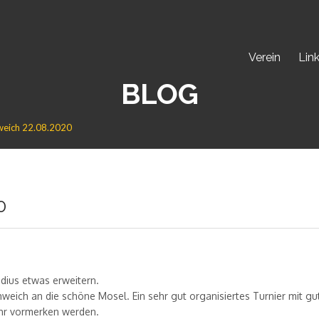
Verein
Lin
BLOG
hweich 22.08.2020
0
adius etwas erweitern.
ich an die schöne Mosel. Ein sehr gut organisiertes Turnier mit gu
Jahr vormerken werden.